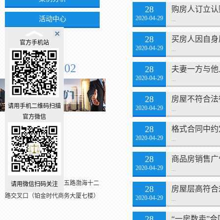
28
购房人订立认
2020-04-29
活动中心
...
28
买房人因自身
官方手机站
2020-04-29
...
全国服务电话
0543-2210102
28
夫妻一方与他
2020-04-29
...
28
房屋不符合法
请用手机二维码扫描
2020-04-29
...
官方微信
28
格式合同中约
2020-04-29
...
传真：0543-2210102
邮箱：
28
商品房销售广
2020-04-29
...
手机：13506376772
地址：山东滨州市黄河五路渤海十二
请用微信扫码关注
28
房屋层高符合
路交叉口（铂金时代商务大厦七楼）
2020-04-29
...
28
“一房数卖”